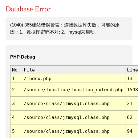
Database Error
(1040) 365建站错误警告：连接数据库失败，可能的原
因：1、数据库密码不对; 2、mysql未启动。
PHP Debug
No.
File
Line
1
/index.php
13
2
/source/function/function_extend.php
1548
3
/source/class/jzmysql.class.php
211
4
/source/class/jzmysql.class.php
62
5
/source/class/jzmysql.class.php
94