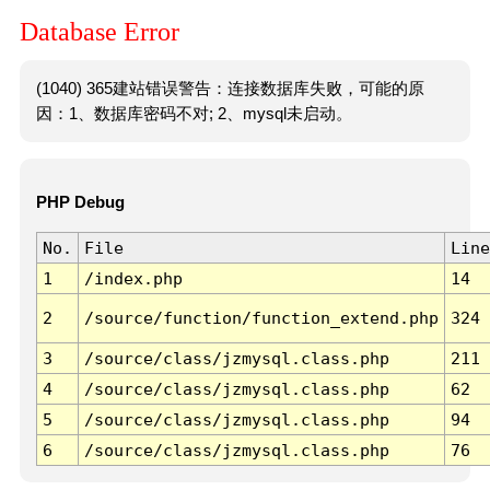
Database Error
(1040) 365建站错误警告：连接数据库失败，可能的原
因：1、数据库密码不对; 2、mysql未启动。
PHP Debug
No.
File
Line
1
/index.php
14
2
/source/function/function_extend.php
324
3
/source/class/jzmysql.class.php
211
4
/source/class/jzmysql.class.php
62
5
/source/class/jzmysql.class.php
94
6
/source/class/jzmysql.class.php
76