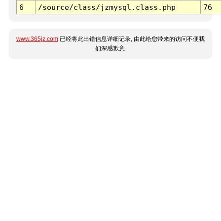
6
/source/class/jzmysql.class.php
76
www.365jz.com
已经将此出错信息详细记录, 由此给您带来的访问不便我
们深感歉意.