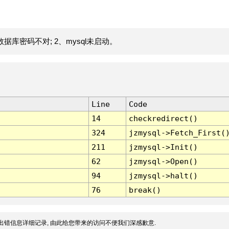
据库密码不对; 2、mysql未启动。
Line
Code
14
checkredirect()
324
jzmysql->Fetch_First(
211
jzmysql->Init()
62
jzmysql->Open()
94
jzmysql->halt()
76
break()
出错信息详细记录, 由此给您带来的访问不便我们深感歉意.