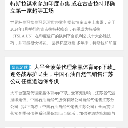
特斯拉谋求参加印度市集 或在古吉拉特邦确
洲最好女篮球员 连结两年当选 玩家福田区市民文化中心
立第一家超等工场
央……
世界杯皇冠盘皇冠足球官方投注 据知情东谈主士表露，定于
2024年1月举行的古吉拉特邦峰会，有望成为特斯拉
（TSLA.US）在印度建厂的谈判平台凯利公式十大必胜技
巧，并可能很快谈妥。 世界杯皇冠盘 多年来，特斯拉和印度
进行了长技能的谈判，两边曾有好屡次实在实现合同，但谈
判最终无果而终。 网上赌博被抓 知情东谈主士称，马斯克对
印度充满信心，并接洽将古吉拉特邦动作特斯拉印度工场的
大平台菠菜代理豪赢体育app下载_
皇冠足球
选址。 欧博代理 马斯克和印度总理莫迪的出席瞻望将为这次
迎冬战寒护民生，中国石油自然气销售江苏
活动增添光彩。 在最近的内阁简报会上，古吉拉特邦政府发
公司任重道远保冬供
言东谈主Rus……
大平台菠菜代理豪赢体育app下载_ 受寒潮影响，江苏省气温
捏续走低。中国石油自然气股份有限公司自然气销售江苏分
公司（以下简称：中国石油自然气销售江苏公司）全面贯彻
落实冬季保供关系部署条款iba百家乐，加强资源统筹相助与
优化设立，以至意功绩融雪送暖，保险住户良善过冬。自11
月1日冬季供暖开展以来，中国石油自然气销售江苏公司累计