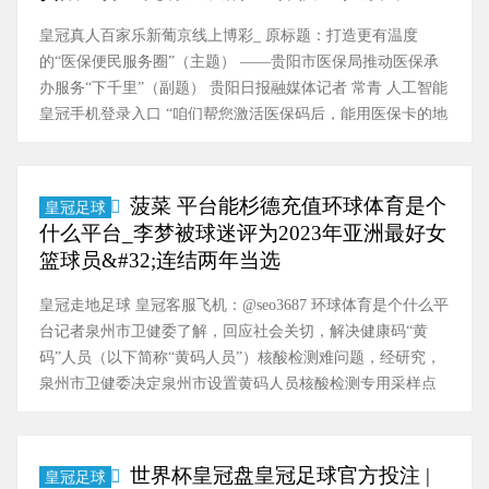
皇冠真人百家乐新葡京线上博彩_ 原标题：打造更有温度
的“医保便民服务圈”（主题） ——贵阳市医保局推动医保承
办服务“下千里”（副题） 贵阳日报融媒体记者 常青 人工智能
皇冠手机登录入口 “咱们帮您激活医保码后，能用医保卡的地
点就能用医保码就医、买药。”12月25日，在贵阳市第二东说
念主民病院门诊大厅，病院志愿者正为67岁的李女士办理电
子医保卡。经过信息绑定、东说念主脸识别，几分钟时辰，
菠菜 平台能杉德充值环球体育是个
皇冠足球
李女士的医保码就表露出来了。 “原本要带医保卡到收费窗口
什么平台_李梦被球迷评为2023年亚洲最好女
列队交费，跑进跑出很不方便，当今只需要根据手机上的教
篮球员&#32;连结两年当选
导……
皇冠走地足球 皇冠客服飞机：@seo3687 环球体育是个什么平
台记者泉州市卫健委了解，回应社会关切，解决健康码“黄
码”人员（以下简称“黄码人员”）核酸检测难问题，经研究，
泉州市卫健委决定泉州市设置黄码人员核酸检测专用采样点
（采样通道）。检测需求群众可提前预约，携带本人身份证
（无身份证儿童携带户口簿），就近前往黄码人员核酸检测
专用采样点（采样通道）进行采样检测。菠菜 平台能杉德充
世界杯皇冠盘皇冠足球官方投注 |
皇冠足球
值环球体育是个什么平台_ 原标题：李梦被球迷评为2023年亚