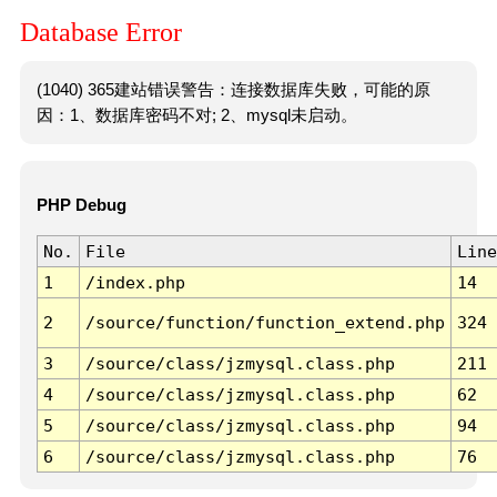
Database Error
(1040) 365建站错误警告：连接数据库失败，可能的原
因：1、数据库密码不对; 2、mysql未启动。
PHP Debug
No.
File
Line
1
/index.php
14
2
/source/function/function_extend.php
324
3
/source/class/jzmysql.class.php
211
4
/source/class/jzmysql.class.php
62
5
/source/class/jzmysql.class.php
94
6
/source/class/jzmysql.class.php
76