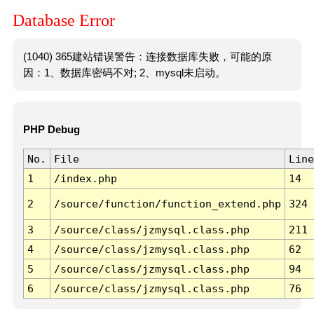
Database Error
(1040) 365建站错误警告：连接数据库失败，可能的原
因：1、数据库密码不对; 2、mysql未启动。
PHP Debug
No.
File
Line
1
/index.php
14
2
/source/function/function_extend.php
324
3
/source/class/jzmysql.class.php
211
4
/source/class/jzmysql.class.php
62
5
/source/class/jzmysql.class.php
94
6
/source/class/jzmysql.class.php
76