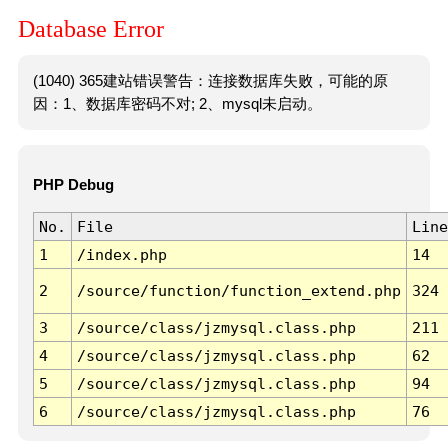
Database Error
(1040) 365建站错误警告：连接数据库失败，可能的原
因：1、数据库密码不对; 2、mysql未启动。
PHP Debug
No.
File
Line
1
/index.php
14
2
/source/function/function_extend.php
324
3
/source/class/jzmysql.class.php
211
4
/source/class/jzmysql.class.php
62
5
/source/class/jzmysql.class.php
94
6
/source/class/jzmysql.class.php
76