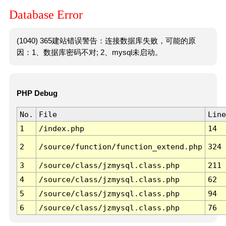
Database Error
(1040) 365建站错误警告：连接数据库失败，可能的原
因：1、数据库密码不对; 2、mysql未启动。
PHP Debug
No.
File
Line
1
/index.php
14
2
/source/function/function_extend.php
324
3
/source/class/jzmysql.class.php
211
4
/source/class/jzmysql.class.php
62
5
/source/class/jzmysql.class.php
94
6
/source/class/jzmysql.class.php
76