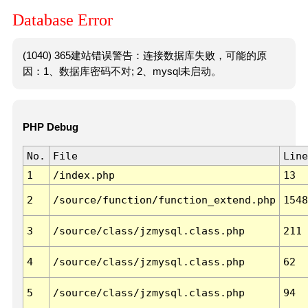
Database Error
(1040) 365建站错误警告：连接数据库失败，可能的原
因：1、数据库密码不对; 2、mysql未启动。
PHP Debug
No.
File
Line
1
/index.php
13
2
/source/function/function_extend.php
1548
3
/source/class/jzmysql.class.php
211
4
/source/class/jzmysql.class.php
62
5
/source/class/jzmysql.class.php
94