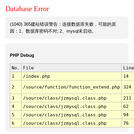
Database Error
(1040) 365建站错误警告：连接数据库失败，可能的原
因：1、数据库密码不对; 2、mysql未启动。
PHP Debug
No.
File
Line
1
/index.php
14
2
/source/function/function_extend.php
324
3
/source/class/jzmysql.class.php
211
4
/source/class/jzmysql.class.php
62
5
/source/class/jzmysql.class.php
94
6
/source/class/jzmysql.class.php
76