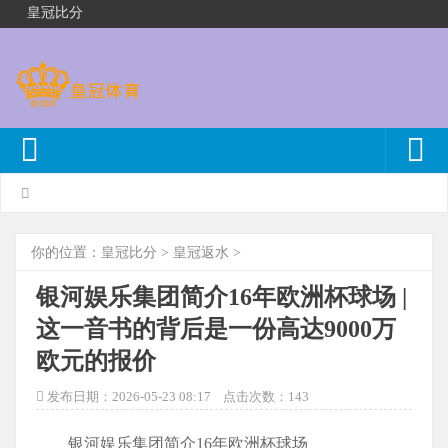
皇冠比分
你的位置：
皇冠比分
>
皇冠返水
>
银河娱乐集团简介16年欧洲杯球场 |
这一音书的背后是一份高达9000万
欧元的报价
发布日期：2026-05-23 08:17 点击次数：143
银河娱乐集团简介16年欧洲杯球场