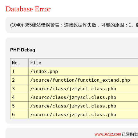
Database Error
(1040) 365建站错误警告：连接数据库失败，可能的原因：1、数
PHP Debug
No.
File
1
/index.php
2
/source/function/function_extend.php
3
/source/class/jzmysql.class.php
4
/source/class/jzmysql.class.php
5
/source/class/jzmysql.class.php
6
/source/class/jzmysql.class.php
www.365jz.com
已经将此