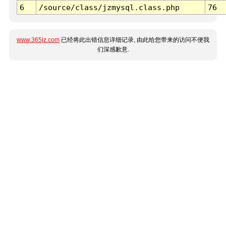
6
/source/class/jzmysql.class.php
76
www.365jz.com
已经将此出错信息详细记录, 由此给您带来的访问不便我
们深感歉意.