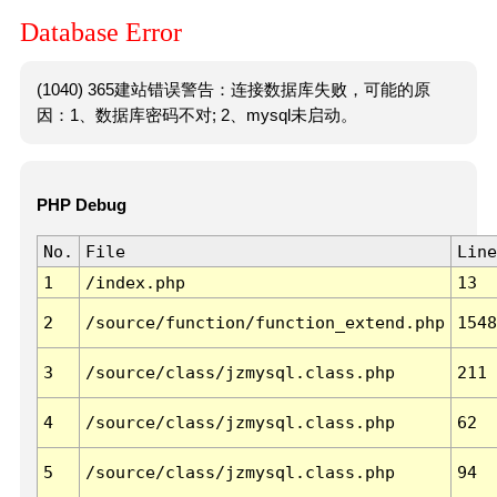
Database Error
(1040) 365建站错误警告：连接数据库失败，可能的原
因：1、数据库密码不对; 2、mysql未启动。
PHP Debug
No.
File
Line
1
/index.php
13
2
/source/function/function_extend.php
1548
3
/source/class/jzmysql.class.php
211
4
/source/class/jzmysql.class.php
62
5
/source/class/jzmysql.class.php
94