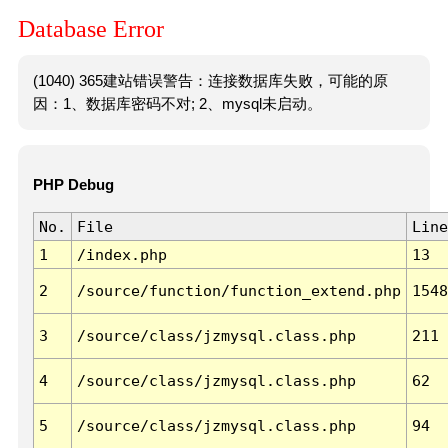
Database Error
(1040) 365建站错误警告：连接数据库失败，可能的原
因：1、数据库密码不对; 2、mysql未启动。
PHP Debug
No.
File
Line
1
/index.php
13
2
/source/function/function_extend.php
1548
3
/source/class/jzmysql.class.php
211
4
/source/class/jzmysql.class.php
62
5
/source/class/jzmysql.class.php
94