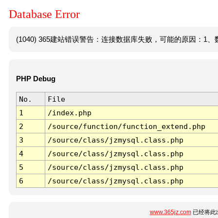
Database Error
(1040) 365建站错误警告：连接数据库失败，可能的原因：1、数
PHP Debug
No.
File
1
/index.php
2
/source/function/function_extend.php
3
/source/class/jzmysql.class.php
4
/source/class/jzmysql.class.php
5
/source/class/jzmysql.class.php
6
/source/class/jzmysql.class.php
www.365jz.com
已经将此