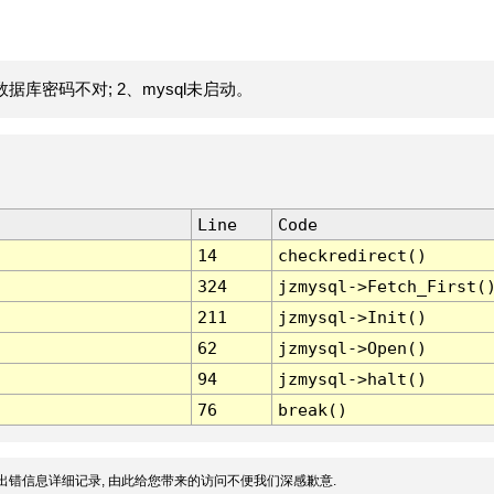
据库密码不对; 2、mysql未启动。
Line
Code
14
checkredirect()
324
jzmysql->Fetch_First(
211
jzmysql->Init()
62
jzmysql->Open()
94
jzmysql->halt()
76
break()
出错信息详细记录, 由此给您带来的访问不便我们深感歉意.