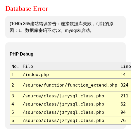
Database Error
(1040) 365建站错误警告：连接数据库失败，可能的原
因：1、数据库密码不对; 2、mysql未启动。
PHP Debug
No.
File
Line
1
/index.php
14
2
/source/function/function_extend.php
324
3
/source/class/jzmysql.class.php
211
4
/source/class/jzmysql.class.php
62
5
/source/class/jzmysql.class.php
94
6
/source/class/jzmysql.class.php
76