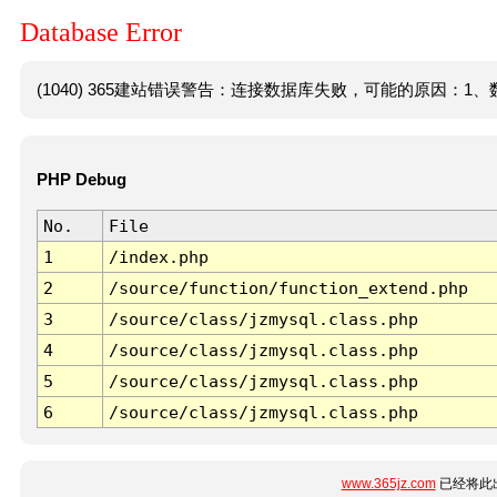
Database Error
(1040) 365建站错误警告：连接数据库失败，可能的原因：1、数
PHP Debug
No.
File
1
/index.php
2
/source/function/function_extend.php
3
/source/class/jzmysql.class.php
4
/source/class/jzmysql.class.php
5
/source/class/jzmysql.class.php
6
/source/class/jzmysql.class.php
www.365jz.com
已经将此