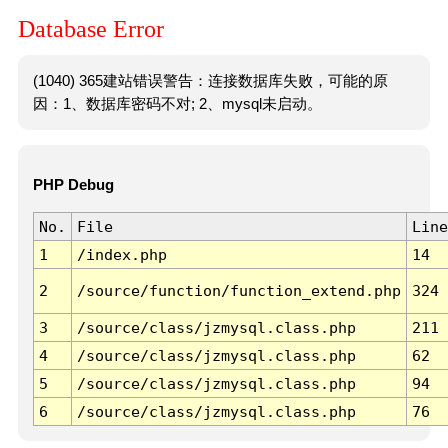
Database Error
(1040) 365建站错误警告：连接数据库失败，可能的原
因：1、数据库密码不对; 2、mysql未启动。
PHP Debug
No.
File
Line
1
/index.php
14
2
/source/function/function_extend.php
324
3
/source/class/jzmysql.class.php
211
4
/source/class/jzmysql.class.php
62
5
/source/class/jzmysql.class.php
94
6
/source/class/jzmysql.class.php
76