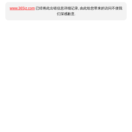
www.365jz.com
已经将此出错信息详细记录, 由此给您带来的访问不便我
们深感歉意.