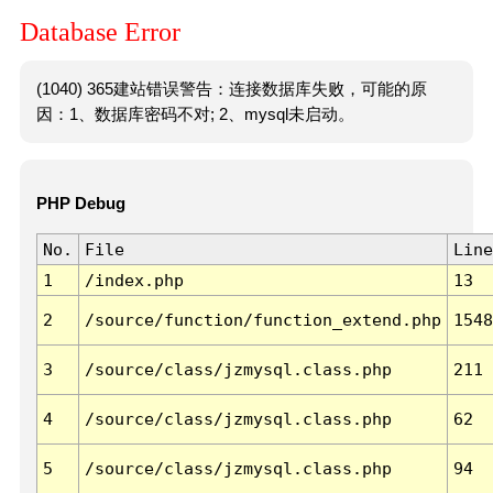
Database Error
(1040) 365建站错误警告：连接数据库失败，可能的原
因：1、数据库密码不对; 2、mysql未启动。
PHP Debug
No.
File
Line
1
/index.php
13
2
/source/function/function_extend.php
1548
3
/source/class/jzmysql.class.php
211
4
/source/class/jzmysql.class.php
62
5
/source/class/jzmysql.class.php
94