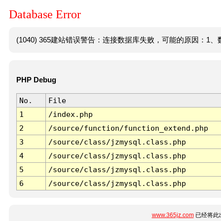
Database Error
(1040) 365建站错误警告：连接数据库失败，可能的原因：1、数
PHP Debug
No.
File
1
/index.php
2
/source/function/function_extend.php
3
/source/class/jzmysql.class.php
4
/source/class/jzmysql.class.php
5
/source/class/jzmysql.class.php
6
/source/class/jzmysql.class.php
www.365jz.com
已经将此