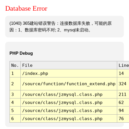
Database Error
(1040) 365建站错误警告：连接数据库失败，可能的原
因：1、数据库密码不对; 2、mysql未启动。
PHP Debug
No.
File
Line
1
/index.php
14
2
/source/function/function_extend.php
324
3
/source/class/jzmysql.class.php
211
4
/source/class/jzmysql.class.php
62
5
/source/class/jzmysql.class.php
94
6
/source/class/jzmysql.class.php
76