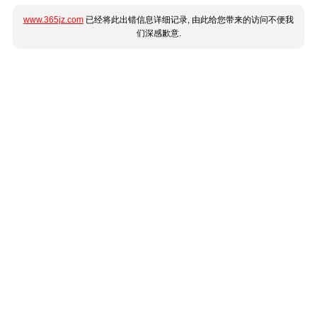
www.365jz.com
已经将此出错信息详细记录, 由此给您带来的访问不便我
们深感歉意.