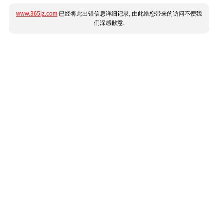
www.365jz.com
已经将此出错信息详细记录, 由此给您带来的访问不便我
们深感歉意.