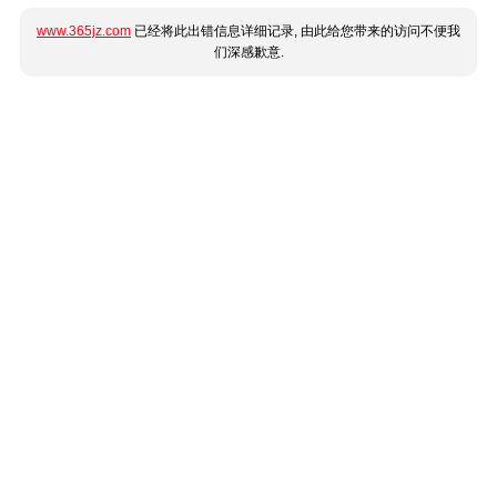
www.365jz.com
已经将此出错信息详细记录, 由此给您带来的访问不便我
们深感歉意.