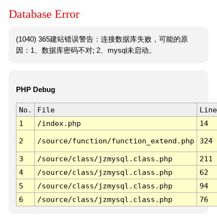
Database Error
(1040) 365建站错误警告：连接数据库失败，可能的原
因：1、数据库密码不对; 2、mysql未启动。
PHP Debug
No.
File
Line
1
/index.php
14
2
/source/function/function_extend.php
324
3
/source/class/jzmysql.class.php
211
4
/source/class/jzmysql.class.php
62
5
/source/class/jzmysql.class.php
94
6
/source/class/jzmysql.class.php
76