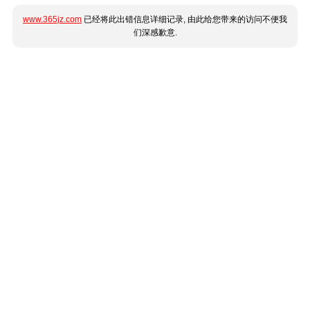
www.365jz.com
已经将此出错信息详细记录, 由此给您带来的访问不便我
们深感歉意.